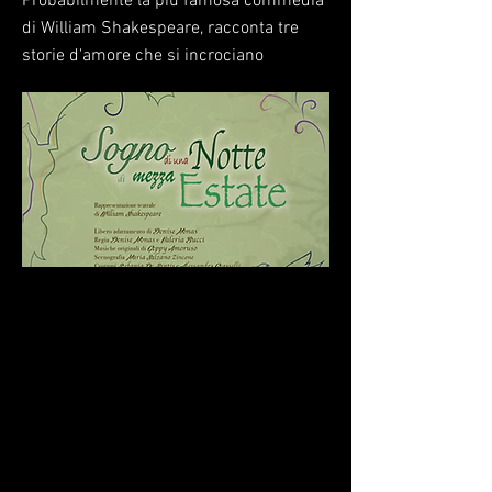
Probabilmente la più famosa commedia
di William Shakespeare, racconta tre
storie d'amore che si incrociano